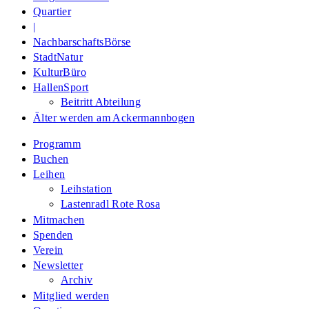
Quartier
|
NachbarschaftsBörse
StadtNatur
KulturBüro
HallenSport
Beitritt Abteilung
Älter werden am Ackermannbogen
Programm
Buchen
Leihen
Leihstation
Lastenradl Rote Rosa
Mitmachen
Spenden
Verein
Newsletter
Archiv
Mitglied werden