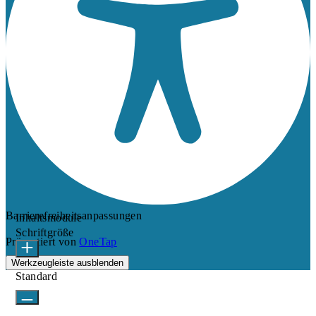
Barrierefreiheitsanpassungen
Inhaltsmodule
Schriftgröße
Präsentiert von
OneTap
Werkzeugleiste ausblenden
Standard