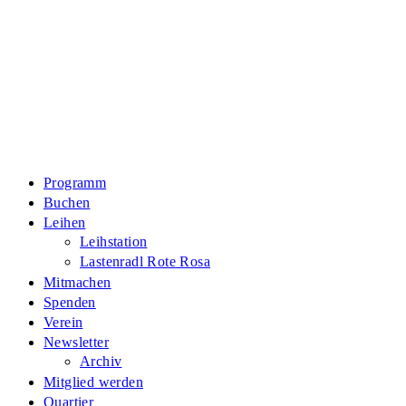
Zum
Inhalt
springen
Programm
Buchen
Leihen
Leihstation
Lastenradl Rote Rosa
Mitmachen
Spenden
Verein
Newsletter
Archiv
Mitglied werden
Quartier