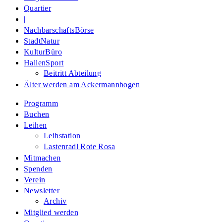
Quartier
|
NachbarschaftsBörse
StadtNatur
KulturBüro
HallenSport
Beitritt Abteilung
Älter werden am Ackermannbogen
Programm
Buchen
Leihen
Leihstation
Lastenradl Rote Rosa
Mitmachen
Spenden
Verein
Newsletter
Archiv
Mitglied werden