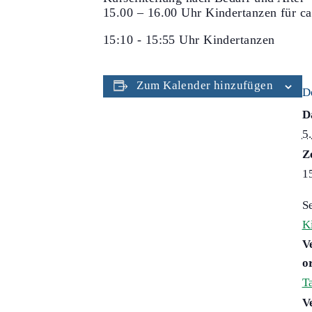
15.00 – 16.00 Uhr Kindertanzen für ca.
15:10 - 15:55 Uhr Kindertanzen
Zum Kalender hinzufügen
D
D
5
Z
1
S
K
V
o
T
V