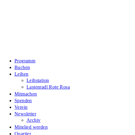
Zum
Inhalt
springen
Programm
Buchen
Leihen
Leihstation
Lastenradl Rote Rosa
Mitmachen
Spenden
Verein
Newsletter
Archiv
Mitglied werden
Quartier