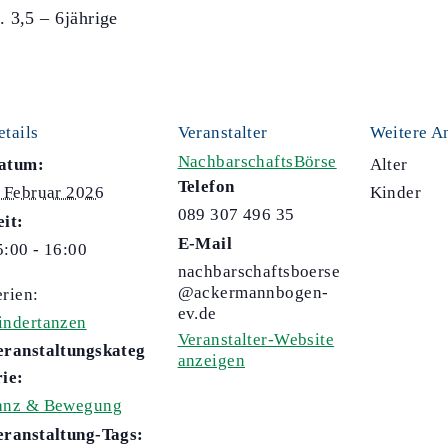
 3,5 – 6jährige
etails
Veranstalter
Weitere A
NachbarschaftsBörse
atum:
Alter
Telefon
. Februar 2026
Kinder
089 307 496 35
eit:
E-Mail
5:00 - 16:00
nachbarschaftsboerse
@ackermannbogen-
erien:
ev.de
indertanzen
Veranstalter-Website
eranstaltungskateg
anzeigen
rie:
anz & Bewegung
eranstaltung-Tags: