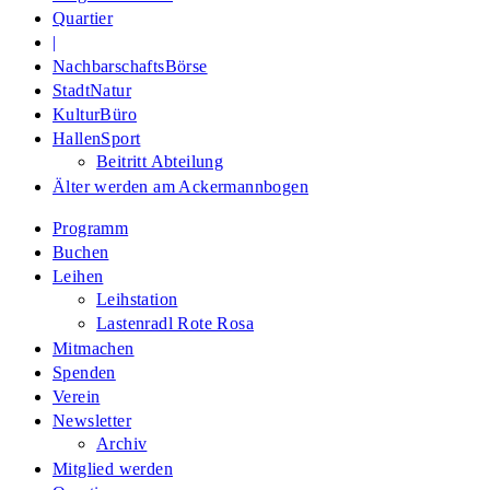
Quartier
|
NachbarschaftsBörse
StadtNatur
KulturBüro
HallenSport
Beitritt Abteilung
Älter werden am Ackermannbogen
Programm
Buchen
Leihen
Leihstation
Lastenradl Rote Rosa
Mitmachen
Spenden
Verein
Newsletter
Archiv
Mitglied werden