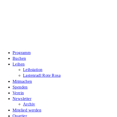
Zum
Inhalt
springen
Programm
Buchen
Leihen
Leihstation
Lastenradl Rote Rosa
Mitmachen
Spenden
Verein
Newsletter
Archiv
Mitglied werden
Quartier