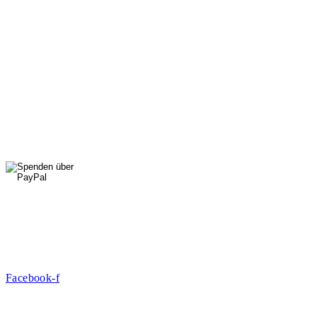
Di, Do, Fr: 9 - 13 Uhr
Mi: 15 - 18 Uhr
StadtNatur
01556 711 96 85
Di, Mi, Do: 10 - 14 Uhr
Fr: 14 - 16 Uhr
HallenSport
0176 427 270 06
DE09 7009 0500 0003 2849 80
Danke für Ihre Spende!
Jetzt Mitglied werden!
Facebook-f
Rosa-Aschenbrenner-Bogen 9, 80797 München