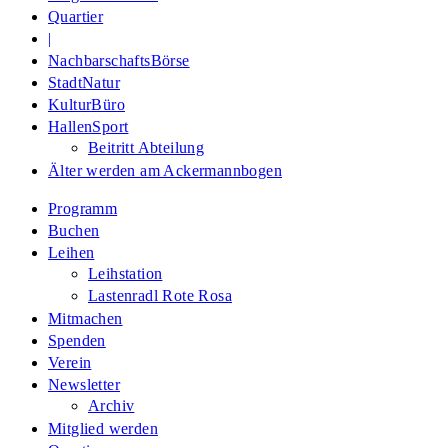
Quartier
|
NachbarschaftsBörse
StadtNatur
KulturBüro
HallenSport
Beitritt Abteilung
Älter werden am Ackermannbogen
Programm
Buchen
Leihen
Leihstation
Lastenradl Rote Rosa
Mitmachen
Spenden
Verein
Newsletter
Archiv
Mitglied werden