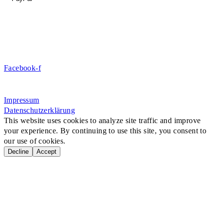
DE09 7009 0500 0003 2849 80
Danke für Ihre Spende!
Jetzt Mitglied werden!
Facebook-f
Rosa-Aschenbrenner-Bogen 9, 80797 München
Impressum
Datenschutzerklärung
This website uses cookies to analyze site traffic and improve
your experience. By continuing to use this site, you consent to
our use of cookies.
Decline
Accept