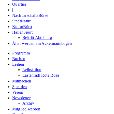
Quartier
|
NachbarschaftsBörse
StadtNatur
KulturBüro
HallenSport
Beitritt Abteilung
Älter werden am Ackermannbogen
Programm
Buchen
Leihen
Leihstation
Lastenradl Rote Rosa
Mitmachen
Spenden
Verein
Newsletter
Archiv
Mitglied werden