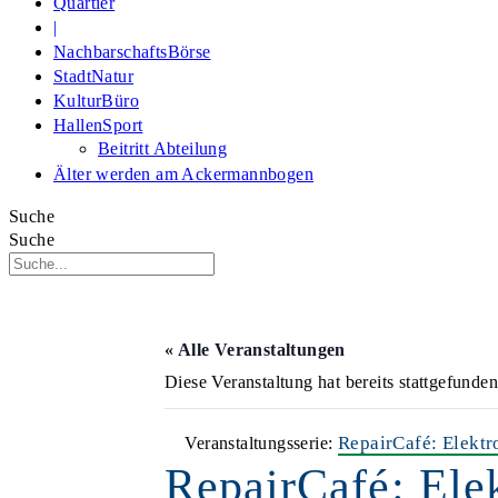
Quartier
|
NachbarschaftsBörse
StadtNatur
KulturBüro
HallenSport
Beitritt Abteilung
Älter werden am Ackermannbogen
Suche
Suche
« Alle Veranstaltungen
Diese Veranstaltung hat bereits stattgefunden
RepairCafé: Elektr
Veranstaltungsserie:
RepairCafé: Ele