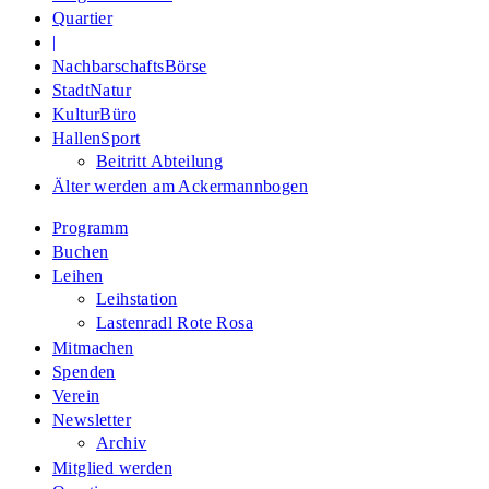
Quartier
|
NachbarschaftsBörse
StadtNatur
KulturBüro
HallenSport
Beitritt Abteilung
Älter werden am Ackermannbogen
Programm
Buchen
Leihen
Leihstation
Lastenradl Rote Rosa
Mitmachen
Spenden
Verein
Newsletter
Archiv
Mitglied werden