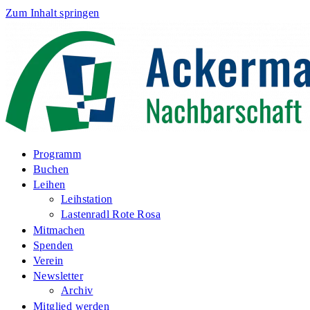
Zum Inhalt springen
Programm
Buchen
Leihen
Leihstation
Lastenradl Rote Rosa
Mitmachen
Spenden
Verein
Newsletter
Archiv
Mitglied werden