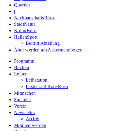
Quartier
|
NachbarschaftsBörse
StadtNatur
KulturBüro
HallenSport
Beitritt Abteilung
Älter werden am Ackermannbogen
Programm
Buchen
Leihen
Leihstation
Lastenradl Rote Rosa
Mitmachen
Spenden
Verein
Newsletter
Archiv
Mitglied werden