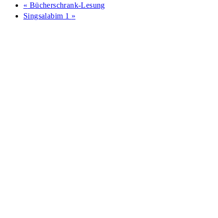
«
Bücherschrank-Lesung
Singsalabim 1
»