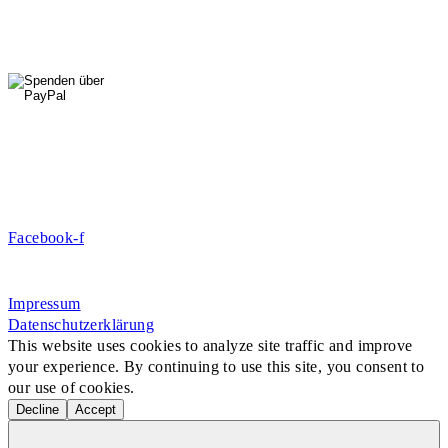
HallenSport
0176 427 270 06
DE09 7009 0500 0003 2849 80
Danke für Ihre Spende!
Jetzt Mitglied werden!
Facebook-f
Rosa-Aschenbrenner-Bogen 9, 80797 München
Impressum
Datenschutzerklärung
This website uses cookies to analyze site traffic and improve
your experience. By continuing to use this site, you consent to
our use of cookies.
Decline
Accept