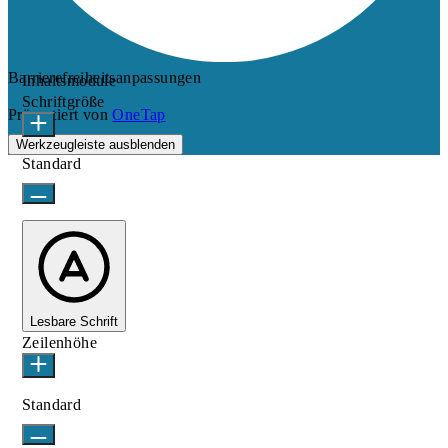
Barrierefreiheitsanpassungen
Inhaltsmodule
Schriftgröße
Präsentiert von
OneTap
Werkzeugleiste ausblenden
Standard
Lesbare Schrift
Zeilenhöhe
Standard