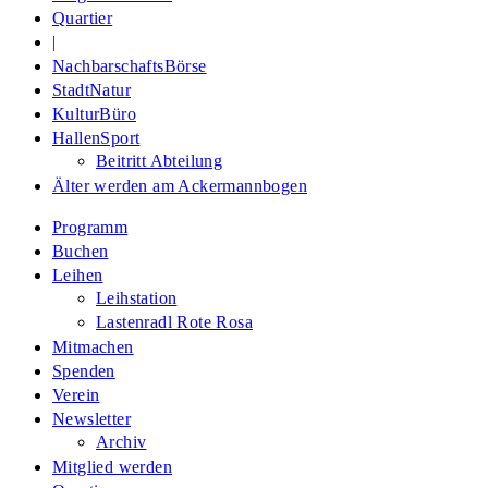
Quartier
|
NachbarschaftsBörse
StadtNatur
KulturBüro
HallenSport
Beitritt Abteilung
Älter werden am Ackermannbogen
Programm
Buchen
Leihen
Leihstation
Lastenradl Rote Rosa
Mitmachen
Spenden
Verein
Newsletter
Archiv
Mitglied werden