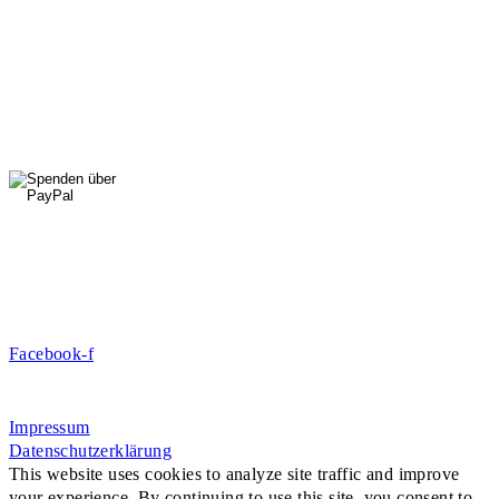
01556 711 96 85
Di, Mi, Do: 10 - 14 Uhr
Fr: 14 - 16 Uhr
HallenSport
0176 427 270 06
DE09 7009 0500 0003 2849 80
Danke für Ihre Spende!
Jetzt Mitglied werden!
Facebook-f
Rosa-Aschenbrenner-Bogen 9, 80797 München
Impressum
Datenschutzerklärung
This website uses cookies to analyze site traffic and improve
your experience. By continuing to use this site, you consent to