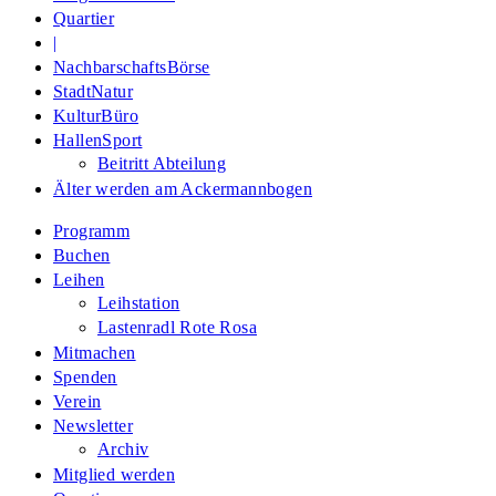
Quartier
|
NachbarschaftsBörse
StadtNatur
KulturBüro
HallenSport
Beitritt Abteilung
Älter werden am Ackermannbogen
Programm
Buchen
Leihen
Leihstation
Lastenradl Rote Rosa
Mitmachen
Spenden
Verein
Newsletter
Archiv
Mitglied werden