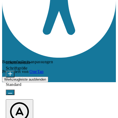
Barrierefreiheitsanpassungen
Inhaltsmodule
Schriftgröße
Präsentiert von
OneTap
Werkzeugleiste ausblenden
Standard