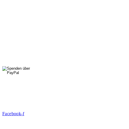
Di, Do, Fr: 9 - 13 Uhr
Mi: 15 - 18 Uhr
StadtNatur
01556 711 96 85
Di, Mi, Do: 10 - 14 Uhr
Fr: 14 - 16 Uhr
HallenSport
0176 427 270 06
DE09 7009 0500 0003 2849 80
Danke für Ihre Spende!
Jetzt Mitglied werden!
Facebook-f
Rosa-Aschenbrenner-Bogen 9, 80797 München