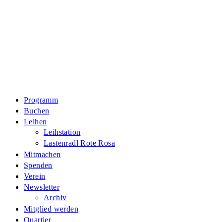
Zum
Inhalt
springen
Programm
Buchen
Leihen
Leihstation
Lastenradl Rote Rosa
Mitmachen
Spenden
Verein
Newsletter
Archiv
Mitglied werden
Quartier