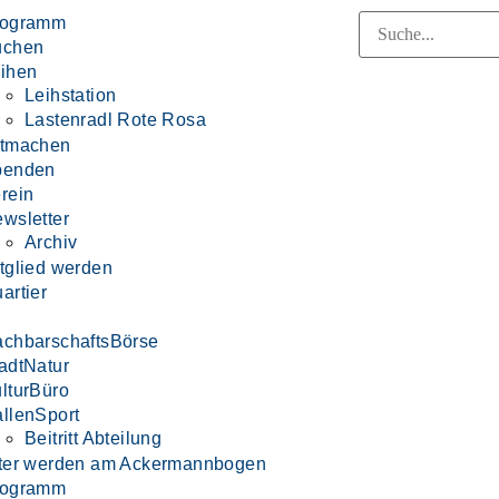
rogramm
uchen
ihen
Leihstation
Lastenradl Rote Rosa
itmachen
penden
rein
wsletter
Archiv
tglied werden
artier
chbarschaftsBörse
adtNatur
lturBüro
llenSport
Beitritt Abteilung
ter werden am Ackermannbogen
rogramm