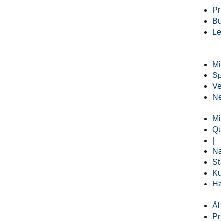
P
B
Le
M
S
Ve
Ne
Mi
Qu
|
Na
St
Ku
Ha
Äl
P