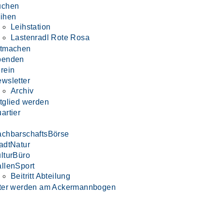
uchen
ihen
Leihstation
Lastenradl Rote Rosa
itmachen
penden
rein
wsletter
Archiv
tglied werden
artier
chbarschaftsBörse
adtNatur
lturBüro
llenSport
Beitritt Abteilung
ter werden am Ackermannbogen