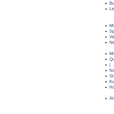
B
Le
M
S
Ve
Ne
Mi
Qu
|
Na
St
Ku
Ha
Äl