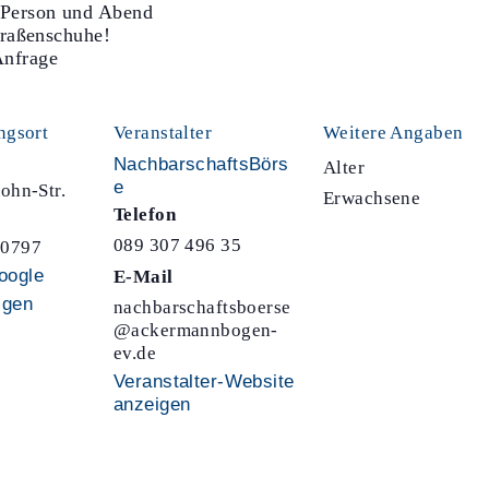
 Person und Abend
traßenschuhe!
Anfrage
ngsort
Veranstalter
Weitere Angaben
NachbarschaftsBörs
Alter
e
ohn-Str.
Erwachsene
Telefon
089 307 496 35
80797
oogle
E-Mail
igen
nachbarschaftsboerse
@ackermannbogen-
ev.de
Veranstalter-Website
anzeigen