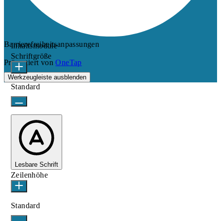
Barrierefreiheitsanpassungen
Inhaltsmodule
Schriftgröße
Präsentiert von
OneTap
Werkzeugleiste ausblenden
Standard
Lesbare Schrift
Zeilenhöhe
Standard