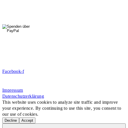
Fr: 14 - 16 Uhr
HallenSport
0176 427 270 06
DE09 7009 0500 0003 2849 80
Danke für Ihre Spende!
Jetzt Mitglied werden!
Facebook-f
Rosa-Aschenbrenner-Bogen 9, 80797 München
Impressum
Datenschutzerklärung
This website uses cookies to analyze site traffic and improve
your experience. By continuing to use this site, you consent to
our use of cookies.
Decline
Accept