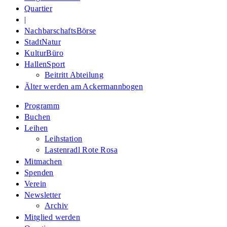
Quartier
|
NachbarschaftsBörse
StadtNatur
KulturBüro
HallenSport
Beitritt Abteilung
Älter werden am Ackermannbogen
Programm
Buchen
Leihen
Leihstation
Lastenradl Rote Rosa
Mitmachen
Spenden
Verein
Newsletter
Archiv
Mitglied werden