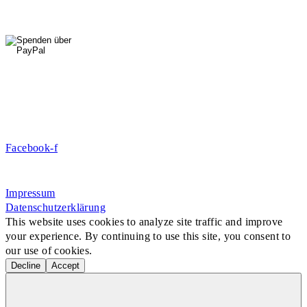
0176 427 270 06
DE09 7009 0500 0003 2849 80
Danke für Ihre Spende!
Jetzt Mitglied werden!
Facebook-f
Rosa-Aschenbrenner-Bogen 9, 80797 München
Impressum
Datenschutzerklärung
This website uses cookies to analyze site traffic and improve
your experience. By continuing to use this site, you consent to
our use of cookies.
Decline
Accept