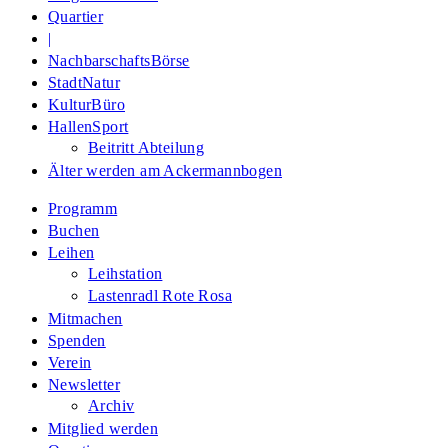
Quartier
|
NachbarschaftsBörse
StadtNatur
KulturBüro
HallenSport
Beitritt Abteilung
Älter werden am Ackermannbogen
Programm
Buchen
Leihen
Leihstation
Lastenradl Rote Rosa
Mitmachen
Spenden
Verein
Newsletter
Archiv
Mitglied werden