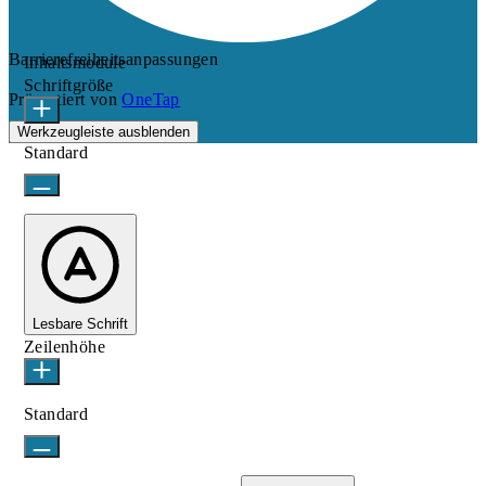
Barrierefreiheitsanpassungen
Inhaltsmodule
Schriftgröße
Präsentiert von
OneTap
Werkzeugleiste ausblenden
Standard
Lesbare Schrift
Zeilenhöhe
Standard