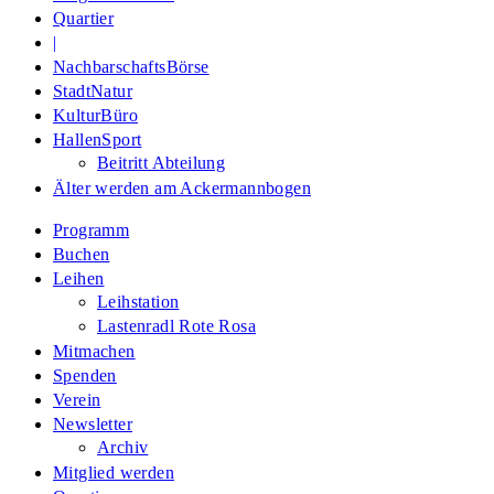
Quartier
|
NachbarschaftsBörse
StadtNatur
KulturBüro
HallenSport
Beitritt Abteilung
Älter werden am Ackermannbogen
Programm
Buchen
Leihen
Leihstation
Lastenradl Rote Rosa
Mitmachen
Spenden
Verein
Newsletter
Archiv
Mitglied werden