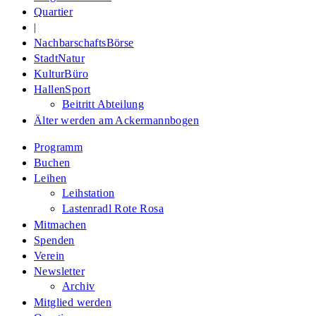
Quartier
|
NachbarschaftsBörse
StadtNatur
KulturBüro
HallenSport
Beitritt Abteilung
Älter werden am Ackermannbogen
Programm
Buchen
Leihen
Leihstation
Lastenradl Rote Rosa
Mitmachen
Spenden
Verein
Newsletter
Archiv
Mitglied werden