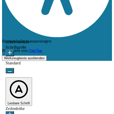
Barrierefreiheitsanpassungen
Inhaltsmodule
Schriftgröße
Präsentiert von
OneTap
Werkzeugleiste ausblenden
Standard
Lesbare Schrift
Zeilenhöhe