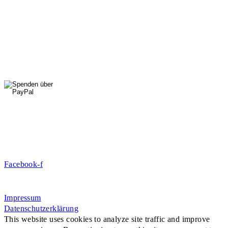
01556 711 96 85
Di, Mi, Do: 10 - 14 Uhr
Fr: 14 - 16 Uhr
HallenSport
0176 427 270 06
DE09 7009 0500 0003 2849 80
Danke für Ihre Spende!
Jetzt Mitglied werden!
Facebook-f
Rosa-Aschenbrenner-Bogen 9, 80797 München
Impressum
Datenschutzerklärung
This website uses cookies to analyze site traffic and improve