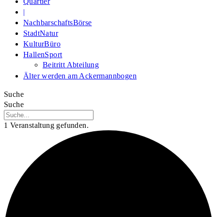
Quartier
|
NachbarschaftsBörse
StadtNatur
KulturBüro
HallenSport
Beitritt Abteilung
Älter werden am Ackermannbogen
Suche
Suche
1 Veranstaltung gefunden.