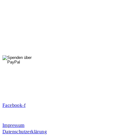
StadtNatur
01556 711 96 85
Di, Mi, Do: 10 - 14 Uhr
Fr: 14 - 16 Uhr
HallenSport
0176 427 270 06
DE09 7009 0500 0003 2849 80
Danke für Ihre Spende!
Jetzt Mitglied werden!
Facebook-f
Rosa-Aschenbrenner-Bogen 9, 80797 München
Impressum
Datenschutzerklärung