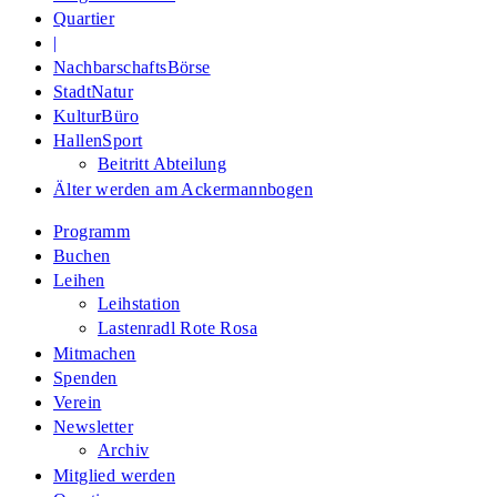
Quartier
|
NachbarschaftsBörse
StadtNatur
KulturBüro
HallenSport
Beitritt Abteilung
Älter werden am Ackermannbogen
Programm
Buchen
Leihen
Leihstation
Lastenradl Rote Rosa
Mitmachen
Spenden
Verein
Newsletter
Archiv
Mitglied werden