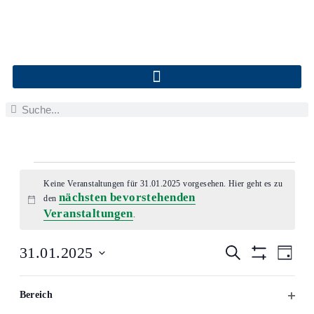
Keine Veranstaltungen für 31.01.2025 vorgesehen. Hier geht es zu
nächsten bevorstehenden
den
Hinweis
Veranstaltungen
.
Veranstalt
Ver
31.01.2025
SUCHE
TAG
Suche
Ans
Filter
Datum
und
Nav
Verbergen
Das
Filter
wählen.
Ansichten,
Bereich
Ändern
Vorheriger Tag
Nächster Tag
Navigation
FILT
der