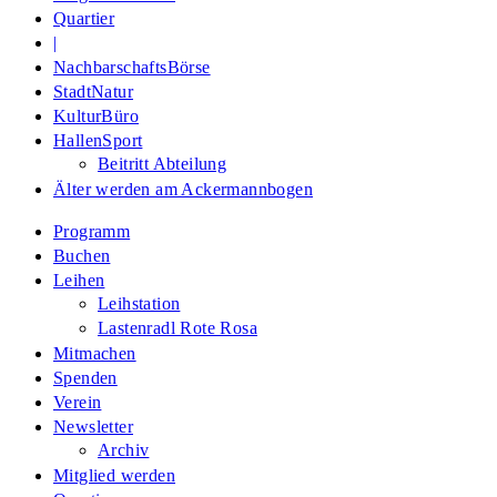
Quartier
|
NachbarschaftsBörse
StadtNatur
KulturBüro
HallenSport
Beitritt Abteilung
Älter werden am Ackermannbogen
Programm
Buchen
Leihen
Leihstation
Lastenradl Rote Rosa
Mitmachen
Spenden
Verein
Newsletter
Archiv
Mitglied werden