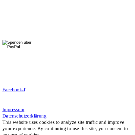
Di, Mi, Do: 10 - 14 Uhr
Fr: 14 - 16 Uhr
HallenSport
0176 427 270 06
DE09 7009 0500 0003 2849 80
Danke für Ihre Spende!
Jetzt Mitglied werden!
Facebook-f
Rosa-Aschenbrenner-Bogen 9, 80797 München
Impressum
Datenschutzerklärung
This website uses cookies to analyze site traffic and improve
your experience. By continuing to use this site, you consent to
our use of cookies.