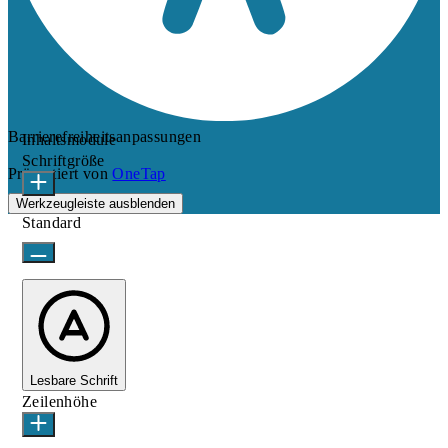
Barrierefreiheitsanpassungen
Inhaltsmodule
Schriftgröße
Präsentiert von
OneTap
Werkzeugleiste ausblenden
Standard
Lesbare Schrift
Zeilenhöhe