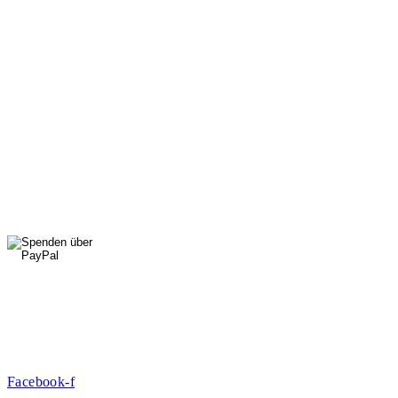
089 307 496 37
Di, Do, Fr: 9 - 13 Uhr
Mi: 15 - 18 Uhr
StadtNatur
01556 711 96 85
Di, Mi, Do: 10 - 14 Uhr
Fr: 14 - 16 Uhr
HallenSport
0176 427 270 06
DE09 7009 0500 0003 2849 80
Danke für Ihre Spende!
Jetzt Mitglied werden!
Facebook-f