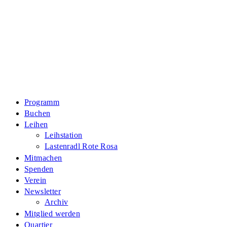
Zum
Inhalt
springen
Programm
Buchen
Leihen
Leihstation
Lastenradl Rote Rosa
Mitmachen
Spenden
Verein
Newsletter
Archiv
Mitglied werden
Quartier