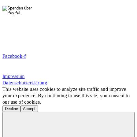
0176 427 270 06
DE09 7009 0500 0003 2849 80
Danke für Ihre Spende!
Jetzt Mitglied werden!
Facebook-f
Rosa-Aschenbrenner-Bogen 9, 80797 München
Impressum
Datenschutzerklärung
This website uses cookies to analyze site traffic and improve
your experience. By continuing to use this site, you consent to
our use of cookies.
Decline
Accept