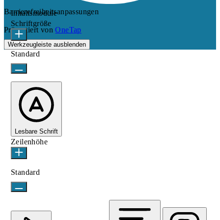
Barrierefreiheitsanpassungen
Inhaltsmodule
Schriftgröße
Präsentiert von
OneTap
Werkzeugleiste ausblenden
Standard
Lesbare Schrift
Zeilenhöhe
Standard