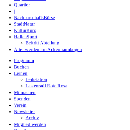
Quartier
|
NachbarschaftsBörse
StadtNatur
KulturBüro
HallenSport
Beitritt Abteilung
Älter werden am Ackermannbogen
Programm
Buchen
Leihen
Leihstation
Lastenradl Rote Rosa
Mitmachen
Spenden
Verein
Newsletter
Archiv
Mitglied werden