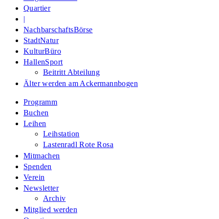
Quartier
|
NachbarschaftsBörse
StadtNatur
KulturBüro
HallenSport
Beitritt Abteilung
Älter werden am Ackermannbogen
Programm
Buchen
Leihen
Leihstation
Lastenradl Rote Rosa
Mitmachen
Spenden
Verein
Newsletter
Archiv
Mitglied werden