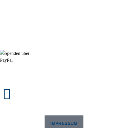
StadtNatur
01556 711 96 85
Di, Mi, Do: 10 - 14 Uhr
Fr: 14 - 16 Uhr
HallenSport
0176 427 270 06
DE09 7009 0500 0003 2849 80
Danke für Ihre Spende!
Jetzt Mitglied werden!
Rosa-Aschenbrenner-Bogen 9, 80797 München
IMPRESSUM