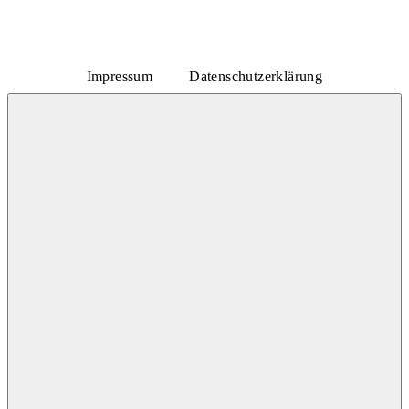
Rosa-Aschenbrenner-Bogen 9, 80797 München
Impressum
Datenschutzerklärung