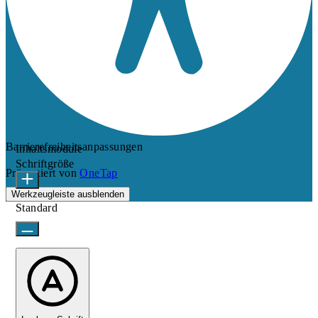
Barrierefreiheitsanpassungen
Inhaltsmodule
Schriftgröße
Präsentiert von
OneTap
Werkzeugleiste ausblenden
Standard