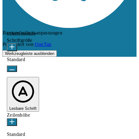
Barrierefreiheitsanpassungen
Inhaltsmodule
Schriftgröße
Präsentiert von
OneTap
Werkzeugleiste ausblenden
Standard
Lesbare Schrift
Zeilenhöhe
Standard