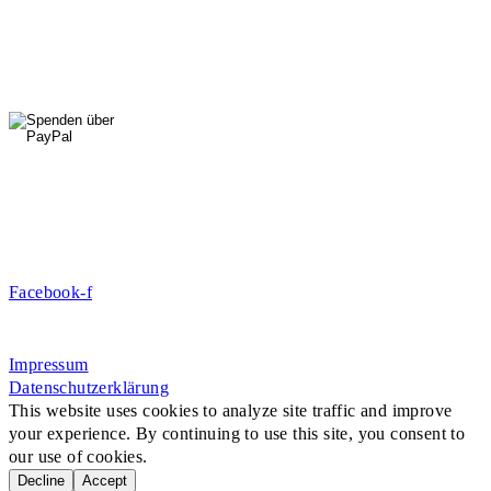
Di, Mi, Do: 10 - 14 Uhr
Fr: 14 - 16 Uhr
HallenSport
0176 427 270 06
DE09 7009 0500 0003 2849 80
Danke für Ihre Spende!
Jetzt Mitglied werden!
Facebook-f
Rosa-Aschenbrenner-Bogen 9, 80797 München
Impressum
Datenschutzerklärung
This website uses cookies to analyze site traffic and improve
your experience. By continuing to use this site, you consent to
our use of cookies.
Decline
Accept