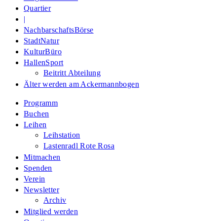
Quartier
|
NachbarschaftsBörse
StadtNatur
KulturBüro
HallenSport
Beitritt Abteilung
Älter werden am Ackermannbogen
Programm
Buchen
Leihen
Leihstation
Lastenradl Rote Rosa
Mitmachen
Spenden
Verein
Newsletter
Archiv
Mitglied werden