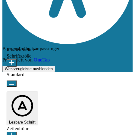
Barrierefreiheitsanpassungen
Inhaltsmodule
Schriftgröße
Präsentiert von
OneTap
Werkzeugleiste ausblenden
Standard
Lesbare Schrift
Zeilenhöhe