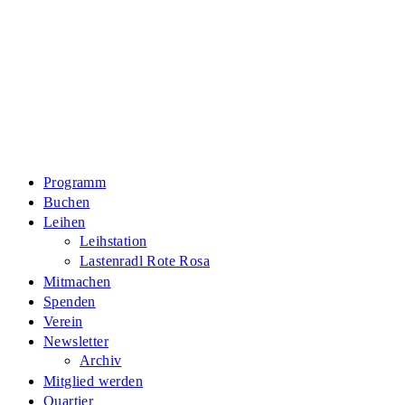
Zum
Inhalt
springen
Programm
Buchen
Leihen
Leihstation
Lastenradl Rote Rosa
Mitmachen
Spenden
Verein
Newsletter
Archiv
Mitglied werden
Quartier