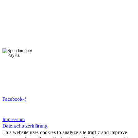
01556 711 96 85
Di, Mi, Do: 10 - 14 Uhr
Fr: 14 - 16 Uhr
HallenSport
0176 427 270 06
DE09 7009 0500 0003 2849 80
Danke für Ihre Spende!
Jetzt Mitglied werden!
Facebook-f
Rosa-Aschenbrenner-Bogen 9, 80797 München
Impressum
Datenschutzerklärung
This website uses cookies to analyze site traffic and improve