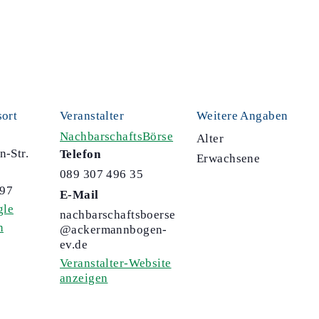
sort
Veranstalter
Weitere Angaben
NachbarschaftsBörse
Alter
n-Str.
Telefon
Erwachsene
089 307 496 35
97
E-Mail
gle
nachbarschaftsboerse
n
@ackermannbogen-
ev.de
Veranstalter-Website
anzeigen