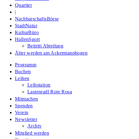
Quartier
|
NachbarschaftsBörse
StadtNatur
KulturBüro
HallenSport
Beitritt Abteilung
Älter werden am Ackermannbogen
Programm
Buchen
Leihen
Leihstation
Lastenradl Rote Rosa
Mitmachen
Spenden
Verein
Newsletter
Archiv
Mitglied werden