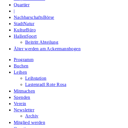
Quartier
|
NachbarschaftsBörse
StadtNatur
KulturBüro
HallenSport
Beitritt Abteilung
Älter werden am Ackermannbogen
Programm
Buchen
Leihen
Leihstation
Lastenradl Rote Rosa
Mitmachen
Spenden
Verein
Newsletter
Archiv
Mitglied werden