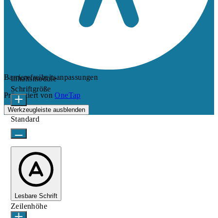
Barrierefreiheitsanpassungen
Inhaltsmodule
Schriftgröße
Präsentiert von
OneTap
Werkzeugleiste ausblenden
Standard
Lesbare Schrift
Zeilenhöhe