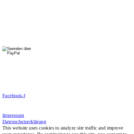
01556 711 96 85
Di, Mi, Do: 10 - 14 Uhr
Fr: 14 - 16 Uhr
HallenSport
0176 427 270 06
DE09 7009 0500 0003 2849 80
Danke für Ihre Spende!
Jetzt Mitglied werden!
Facebook-f
Rosa-Aschenbrenner-Bogen 9, 80797 München
Impressum
Datenschutzerklärung
This website uses cookies to analyze site traffic and improve