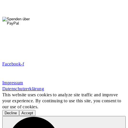
HallenSport
0176 427 270 06
DE09 7009 0500 0003 2849 80
Danke für Ihre Spende!
Jetzt Mitglied werden!
Facebook-f
Rosa-Aschenbrenner-Bogen 9, 80797 München
Impressum
Datenschutzerklärung
This website uses cookies to analyze site traffic and improve
your experience. By continuing to use this site, you consent to
our use of cookies.
Decline
Accept