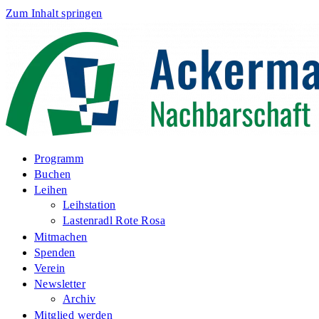
Zum Inhalt springen
Programm
Buchen
Leihen
Leihstation
Lastenradl Rote Rosa
Mitmachen
Spenden
Verein
Newsletter
Archiv
Mitglied werden