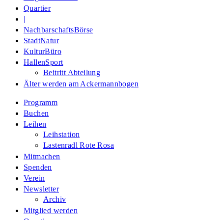
Quartier
|
NachbarschaftsBörse
StadtNatur
KulturBüro
HallenSport
Beitritt Abteilung
Älter werden am Ackermannbogen
Programm
Buchen
Leihen
Leihstation
Lastenradl Rote Rosa
Mitmachen
Spenden
Verein
Newsletter
Archiv
Mitglied werden