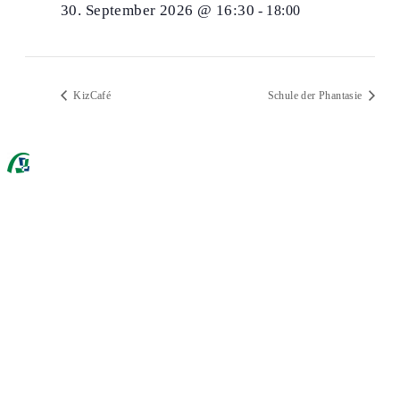
30. September 2026 @ 16:30
-
18:00
KizCafé
Schule der Phantasie
Ackermannbogen e.V.
089 307 496 34
Mo - Do: 9 - 17 Uhr
Mitgliederverwaltung
089 307 496 38
Mo: 10 - 15 Uhr
Raumbuchungen
089 307 496 39