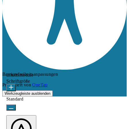
Barrierefreiheitsanpassungen
Inhaltsmodule
Schriftgröße
Präsentiert von
OneTap
Werkzeugleiste ausblenden
Standard