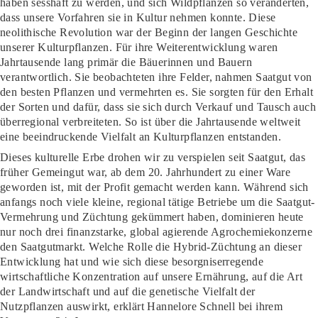
haben sesshaft zu werden, und sich Wildpflanzen so veränderten,
dass unsere Vorfahren sie in Kultur nehmen konnte. Diese
neolithische Revolution war der Beginn der langen Geschichte
unserer Kulturpflanzen. Für ihre Weiterentwicklung waren
Jahrtausende lang primär die Bäuerinnen und Bauern
verantwortlich. Sie beobachteten ihre Felder, nahmen Saatgut von
den besten Pflanzen und vermehrten es. Sie sorgten für den Erhalt
der Sorten und dafür, dass sie sich durch Verkauf und Tausch auch
überregional verbreiteten. So ist über die Jahrtausende weltweit
eine beeindruckende Vielfalt an Kulturpflanzen entstanden.
Dieses kulturelle Erbe drohen wir zu verspielen seit Saatgut, das
früher Gemeingut war, ab dem 20. Jahrhundert zu einer Ware
geworden ist, mit der Profit gemacht werden kann. Während sich
anfangs noch viele kleine, regional tätige Betriebe um die Saatgut-
Vermehrung und Züchtung gekümmert haben, dominieren heute
nur noch drei finanzstarke, global agierende Agrochemiekonzerne
den Saatgutmarkt. Welche Rolle die Hybrid-Züchtung an dieser
Entwicklung hat und wie sich diese besorgniserregende
wirtschaftliche Konzentration auf unsere Ernährung, auf die Art
der Landwirtschaft und auf die genetische Vielfalt der
Nutzpflanzen auswirkt, erklärt Hannelore Schnell bei ihrem