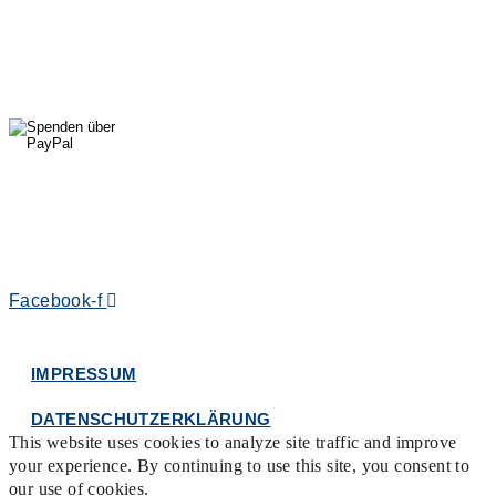
Di, Mi, Do: 10 - 14 Uhr
Fr: 14 - 16 Uhr
HallenSport
0176 427 270 06
DE09 7009 0500 0003 2849 80
Danke für Ihre Spende!
Jetzt Mitglied werden!
Facebook-f
Rosa-Aschenbrenner-Bogen 9, 80797 München
IMPRESSUM
DATENSCHUTZERKLÄRUNG
This website uses cookies to analyze site traffic and improve
your experience. By continuing to use this site, you consent to
our use of cookies.