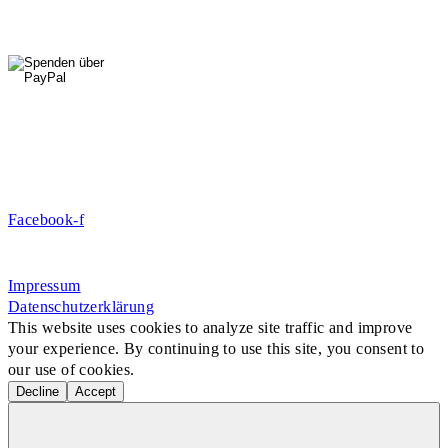
0176 427 270 06
DE09 7009 0500 0003 2849 80
Danke für Ihre Spende!
Jetzt Mitglied werden!
Facebook-f
Rosa-Aschenbrenner-Bogen 9, 80797 München
Impressum
Datenschutzerklärung
This website uses cookies to analyze site traffic and improve
your experience. By continuing to use this site, you consent to
our use of cookies.
Decline
Accept