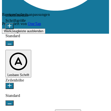
Barrierefreiheitsanpassungen
Inhaltsmodule
Schriftgröße
Präsentiert von
OneTap
Werkzeugleiste ausblenden
Standard
Lesbare Schrift
Zeilenhöhe
Standard