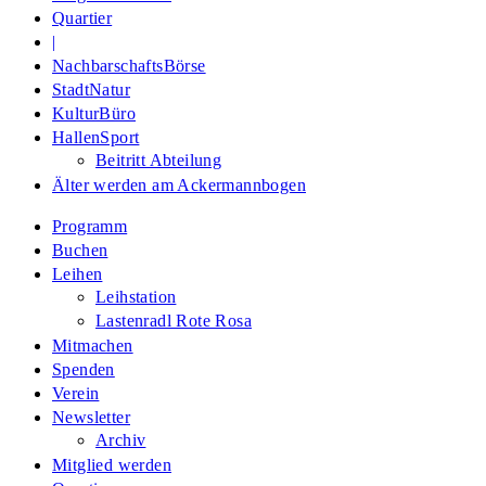
Quartier
|
NachbarschaftsBörse
StadtNatur
KulturBüro
HallenSport
Beitritt Abteilung
Älter werden am Ackermannbogen
Programm
Buchen
Leihen
Leihstation
Lastenradl Rote Rosa
Mitmachen
Spenden
Verein
Newsletter
Archiv
Mitglied werden