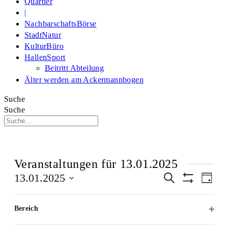
Quartier
|
NachbarschaftsBörse
StadtNatur
KulturBüro
HallenSport
Beitritt Abteilung
Älter werden am Ackermannbogen
Suche
Suche
Veranstaltungen für 13.01.2025
Veranstaltu
Veran
13.01.2025
Suche
Tag
Suche
Ansi
Filter
Datum
und
Verbergen
Navi
Das
Filter
19:00
wählen.
Ansichten,
Bereich
Ändern
Navigation
Filter
der