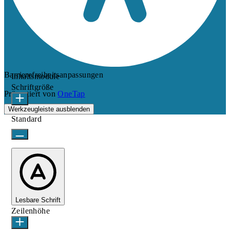
Barrierefreiheitsanpassungen
Inhaltsmodule
Schriftgröße
Präsentiert von
OneTap
Werkzeugleiste ausblenden
Standard
Lesbare Schrift
Zeilenhöhe