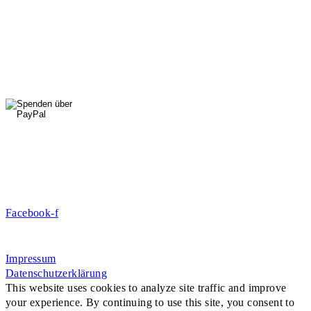
01556 711 96 85
Di, Mi, Do: 10 - 14 Uhr
Fr: 14 - 16 Uhr
HallenSport
0176 427 270 06
DE09 7009 0500 0003 2849 80
Danke für Ihre Spende!
Jetzt Mitglied werden!
Facebook-f
Rosa-Aschenbrenner-Bogen 9, 80797 München
Impressum
Datenschutzerklärung
This website uses cookies to analyze site traffic and improve
your experience. By continuing to use this site, you consent to