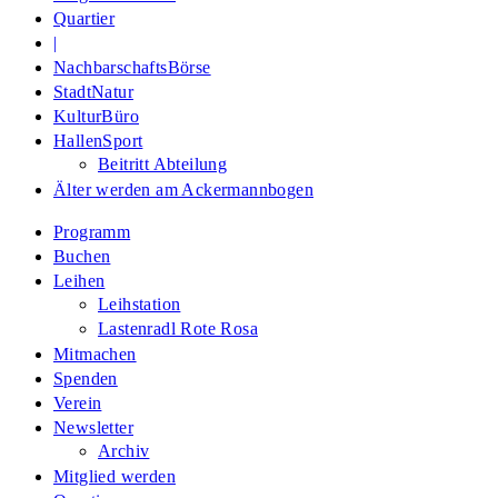
Quartier
|
NachbarschaftsBörse
StadtNatur
KulturBüro
HallenSport
Beitritt Abteilung
Älter werden am Ackermannbogen
Programm
Buchen
Leihen
Leihstation
Lastenradl Rote Rosa
Mitmachen
Spenden
Verein
Newsletter
Archiv
Mitglied werden